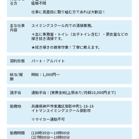
る方
経験不問
仕事に真面目に取り組む方であれば大歓迎！
主な仕事
スイミングスクール内での清掃業務。
内容
＊主に事務室・トイレ（女子トイレ含む）・更衣室などの
掃き拭き清掃です。
★拭き掃きの簡単作業！丁寧に教えます。
契約形態
パート・アルバイト
給与/報
時給：1,060円〜
酬
諸手当
通勤手当：(実費支給(上限あり/月額10,000円まで)
勤務地
兵庫県神戸市東灘区御影中町1-16-16
イトマンスイミングスクール御影校
※マイカー通勤不可
勤務時間
(1)6時30分〜10時00分
(2)7時00分〜10時00分