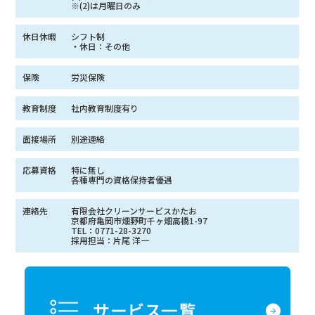
※(2)は月曜日のみ
休日休暇
シフト制
・休日：その他
保険
労災保険
教育制度
社内教育制度有り
面接場所
別途連絡
応募資格
特に無し
各種専門の資格保持者優遇
連絡先
有限会社クリーンサービスかたお
京都府亀岡市畑野町千ヶ畑高橋1-97
TEL：0771-28-3270
採用担当：片尾 洋一