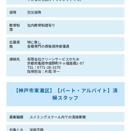
保険
労災保険
教育制
社内教育制度有り
度
応募資
特に無し
格
各種専門の資格保持者優遇
連絡先
有限会社クリーンサービスかたお
京都府亀岡市畑野町千ヶ畑高橋1-97
TEL：0771-28-3270
採用担当：片尾 洋一
【神戸市東灘区】【パート・アルバイト】清
掃スタッフ
募集職種
スイミングスクール内での清掃業務
対象とな
学歴不問