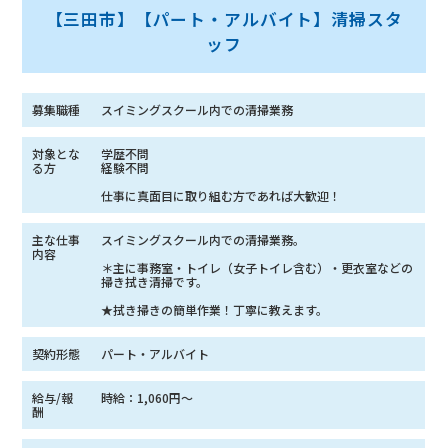
【三田市】【パート・アルバイト】清掃スタ
ッフ
募集職種
スイミングスクール内での清掃業務
対象とな
学歴不問
る方
経験不問
仕事に真面目に取り組む方であれば大歓迎！
主な仕事
スイミングスクール内での清掃業務。
内容
＊主に事務室・トイレ（女子トイレ含む）・更衣室などの
掃き拭き清掃です。
★拭き掃きの簡単作業！丁寧に教えます。
契約形態
パート・アルバイト
給与/報
時給：1,060円〜
酬