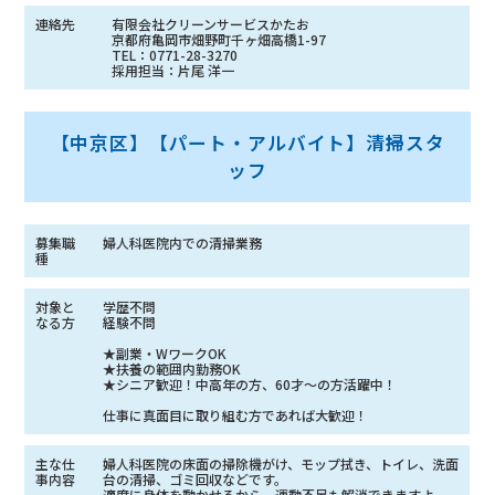
連絡先
有限会社クリーンサービスかたお
京都府亀岡市畑野町千ヶ畑高橋1-97
TEL：0771-28-3270
採用担当：片尾 洋一
【中京区】【パート・アルバイト】清掃スタ
ッフ
募集職
婦人科医院内での清掃業務
種
対象と
学歴不問
なる方
経験不問
★副業・WワークOK
★扶養の範囲内勤務OK
★シニア歓迎！中高年の方、60才〜の方活躍中！
仕事に真面目に取り組む方であれば大歓迎！
主な仕
婦人科医院の床面の掃除機がけ、モップ拭き、トイレ、洗面
事内容
台の清掃、ゴミ回収などです。
適度に身体を動かせるから、運動不足も解消できますよ。