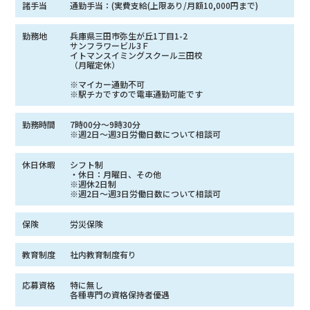
諸手当
通勤手当：(実費支給(上限あり/月額10,000円まで)
勤務地
兵庫県三田市弥生が丘1丁目1-2
サンフラワービル3Ｆ
イトマンスイミングスクール三田校
（月曜定休）
※マイカー通勤不可
※駅チカですので電車通勤可能です
勤務時間
7時00分〜9時30分
※週2日〜週3日労働日数について相談可
休日休暇
シフト制
・休日：月曜日、その他
※週休2日制
※週2日〜週3日労働日数について相談可
保険
労災保険
教育制度
社内教育制度有り
応募資格
特に無し
各種専門の資格保持者優遇