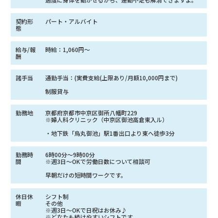
契約形
パート・アルバイト
態
給与/報
時給：1,060円〜
酬
諸手当
通勤手当：(実費支給(上限あり/月額10,000円まで)
制服貸与
勤務地
京都府京都市中京区御所八幡町229
※婦人科クリニック（中京区御池高倉東入ル）
・地下鉄「烏丸御池」駅1番出口より東へ徒歩3分
勤務時
6時00分〜9時00分
間
※週3日～OKで労働日数について相談可
早朝だけの短時間ワークです。
休日休
シフト制
暇
その他
※週3日〜OKで日祝はお休み♪
※どなたも続けやすいシフトです。